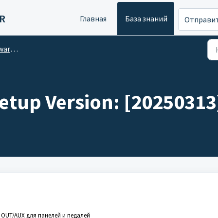
R
Главная
База знаний
Отправит
ие версии
etup Version: [20250313
 OUT/AUX для панелей и педалей