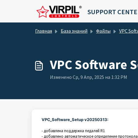
Переход к главному содержимому
SUPPORT CENTE
Главная
База знаний
Файлы
VPC Software - Предыдущ
VPC Software S
Изменено Ср, 9 Апр, 2025 на 1:32 PM
VPC_Software_Setup v20250313:
- добавлена поддержка педалей R1
- добавлено автоматическое определение протокола