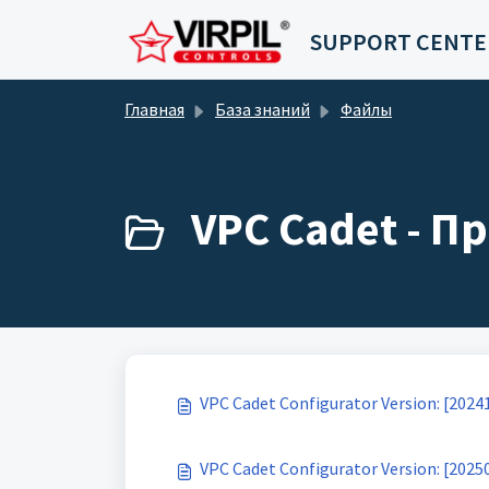
Переход к главному содержимому
SUPPORT CENTE
Главная
База знаний
Файлы
VPC Cadet - П
VPC Cadet Configurator Version: [2024
VPC Cadet Configurator Version: [2025