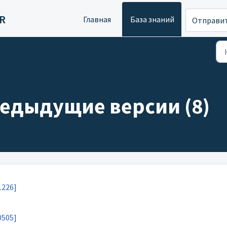
R
Главная
База знаний
Отправит
редыдущие версии (8)
1226]
0505]