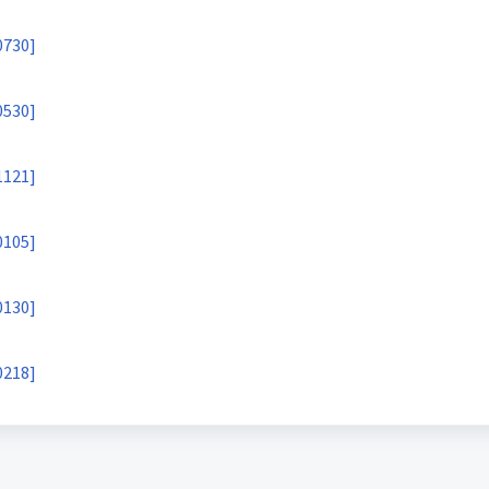
0730]
0530]
1121]
0105]
0130]
0218]